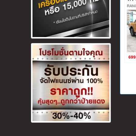
RANG
699