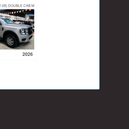
-28) DOUBLE CAB MT
2026
฿