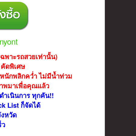
nyont
(เฉพาะรถสวยเท่านั้น)
คัดพิเศษ
นักพลิกคว่ำ ไม่มีน้ำท่วม
ภาพมาเพื่อคุณแล้ว
าดำเนินการ ทุกคัน!!
k List ก็จัดได้
ังหวัด
็ว