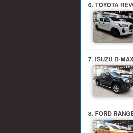
6. TOYOTA REVO
7. ISUZU D-MA
8. FORD RANGE