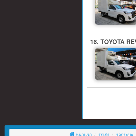
16. TOYOTA REV
หน้าแรก
รถเก๋ง
รถกระบะ