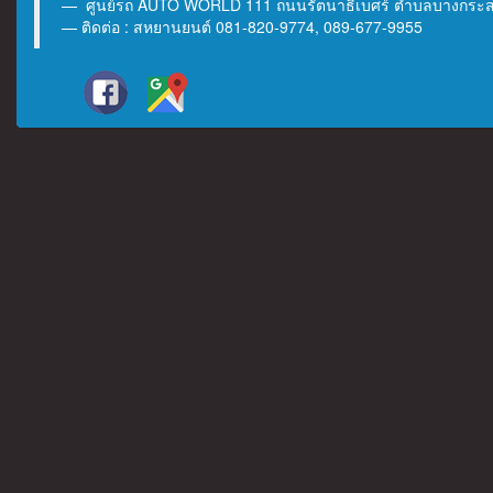
ศูนย์รถ AUTO WORLD 111 ถนนรัตนาธิเบศร์ ตำบลบางกระสอ 
ติดต่อ : สหยานยนต์ 081-820-9774, 089-677-9955