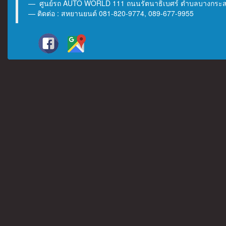
ศูนย์รถ AUTO WORLD 111 ถนนรัตนาธิเบศร์ ตำบลบางกระสอ 
ติดต่อ : สหยานยนต์ 081-820-9774, 089-677-9955