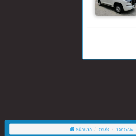
หน้าแรก
รถเก๋ง
รถกระบะ