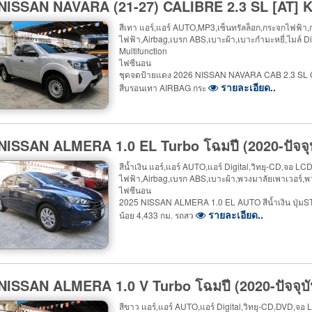
 NISSAN NAVARA (21-27) CALIBRE 2.3 SL [AT] 
สีเทา แอร์,แอร์ AUTO,MP3,เซ็นทรัลล็อก,กระจกไฟฟ้า
ไฟฟ้า,Airbag,เบรก ABS,เบาะผ้า,เบาะกำมะหยี่,ไมล์ D
Multifunction
ไฟซีนอน
ชุดจดป้ายแดง 2026 NISSAN NAVARA CAB 2.3 SL CALI
รายละเอียด..
สีบรอนเทา AIRBAG กระ
 NISSAN ALMERA 1.0 EL Turbo โฉมปี (2020-ปัจจุ
สีน้ำเงิน แอร์,แอร์ AUTO,แอร์ Digital,วิทยุ-CD,จอ LC
ไฟฟ้า,Airbag,เบรก ABS,เบาะผ้า,พวงมาลัยเพาเวอร์,พว
ไฟซีนอน
2025 NISSAN ALMERA 1.0 EL AUTO สีน้ำเงิน ปุ่มSTAR
รายละเอียด..
น้อย 4,433 กม. รถสว
 NISSAN ALMERA 1.0 V Turbo โฉมปี (2020-ปัจจุบั
สีขาว แอร์,แอร์ AUTO,แอร์ Digital,วิทยุ-CD,DVD,จอ