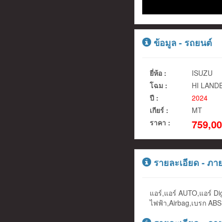
ข้อมูล - รถยนต์
ยี่ห้อ :
ISUZU
โฉม :
HI LAND
ปี :
2024
เกียร์ :
MT
759,00
ราคา :
รายละเอียด - ภา
แอร์,แอร์ AUTO,แอร์ Di
ไฟฟ้า,Airbag,เบรก ABS,