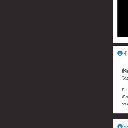
ข้
ยี่ห้
โฉม
ปี :
เกีย
ราค
รา