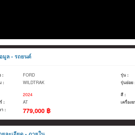
อมูล - รถยนต์
อ :
FORD
รุ่น :
 :
WILDTRAK
รุ่นย่อย 
2024
สี :
ร์ :
AT
เครื่องย
779,000 ฿
า :
ยละเอียด - ภายใน