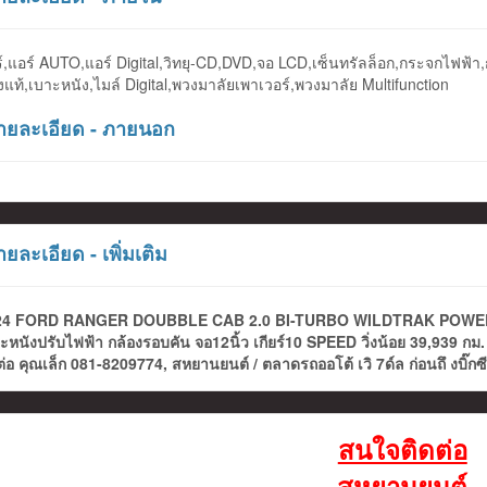
์,แอร์ AUTO,แอร์ Digital,วิทยุ-CD,DVD,จอ LCD,เซ็นทรัลล็อก,กระจกไฟฟ้
งแท้,เบาะหนัง,ไมล์ Digital,พวงมาลัยเพาเวอร์,พวงมาลัย Multifunction
ยละเอียด - ภายนอก
ยละเอียด - เพิ่มเติม
24 FORD RANGER DOUBBLE CAB 2.0 BI-TURBO WILDTRAK POWER R
ะหนังปรับไฟฟ้า กล้องรอบคัน จอ12นิ้ว เกียร์10 SPEED วิ่งน้อย 39,939
ต่อ คุณเล็ก 081-8209774, สหยานยนต์ / ตลาดรถออโต้ เวิ 7ด์ล ก่อนถึ งบิ๊กซ
สนใจติดต่อ
สหยานยนต์