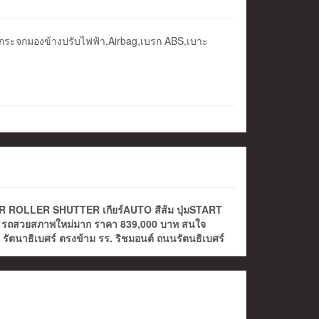
า,กระจกมองข้างปรับไฟฟ้า,Airbag,เบรก ABS,เบาะ
OLLER SHUTTER เกียร์AUTO สีส้ม ปุ่มSTART
 กม. รถสวยสภาพใหม่มาก ราคา 839,000 บาท สนใจ
ี รัตนาธิเบศร์ ตรงข้าม รร. ริชมอนต์ ถนนรัตนธิเบศร์