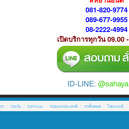
081-820-9774
089-677-9955
08-2222-4994
เปิดบริการทุกวัน 09.00 
ID-LINE:
@sahaya
รก
รถเก๋ง
รถกระบะ
รถอเนกประสงค์
รถทั้งหมด
ไฟแนนซ์