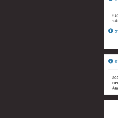
แอร
หนั
รา
รา
20
เบา
ติด