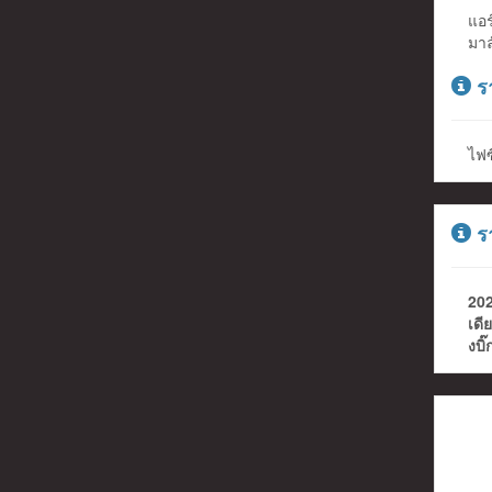
แอร
มาล
รา
ไฟ
รา
202
เดี
งบิ