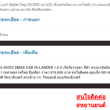
์,แอร์ Digital,วิทยุ-CD,DVD,จอ LCD,เซ็นทรัลล็อก,กระจกไฟฟ้า,กระจกมองข้
ัยเพาเวอร์,พวงมาลัย Multifunction
ยละเอียด - ภายนอก
ซีนอน
ยละเอียด - เพิ่มเติม
5 ISUZU DMAX CAB HI-LANDER 1.9 Z เกียร์ธรรมดา สีดำ พวงมาลัยมัลติ D
ยว รถสวยสภาพใหม่ มือเดียว ราคา 619,000 บาท สนใจติดต่อ คุณเล็ก 081-8
๊กซี รัตนาธิเบศร์ ตรงข้าม รร. ริชมอนต์ ถนนรัตนธิเบศร์
สนใจติดต่อ
สหยานยนต์