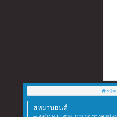
หน้าแ
สหยานยนต์
ศูนย์รถ AUTO WORLD 111 ถนนรัตนาธิเบศร์ ตำบ