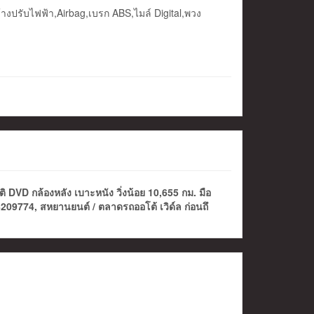
างปรับไฟฟ้า,Airbag,เบรก ABS,ไมล์ Digital,พวง
VD กล้องหลัง เบาะหนัง วิ่งน้อย 10,655 กม. มือ
209774, สหยานยนต์ / ตลาดรถออโต้ เวิด์ล ก่อนถึ