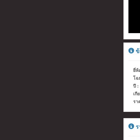
ข้
ยี่ห้
โฉม
ปี :
เกีย
ราค
รา