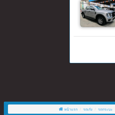
หน้าแรก
รถเก๋ง
รถกระบะ