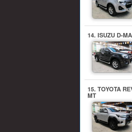
14. ISUZU D-M
15. TOYOTA REV
MT