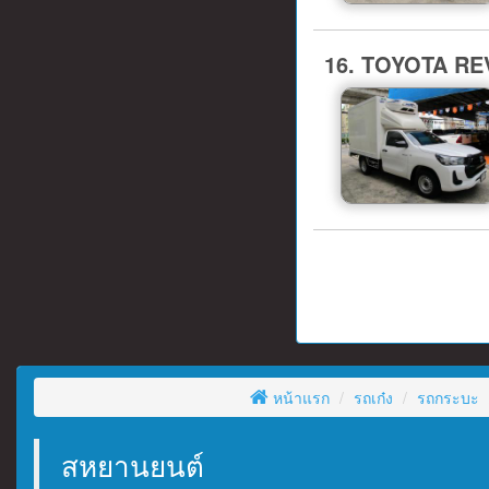
16. TOYOTA REV
หน้าแรก
รถเก๋ง
รถกระบะ
สหยานยนต์