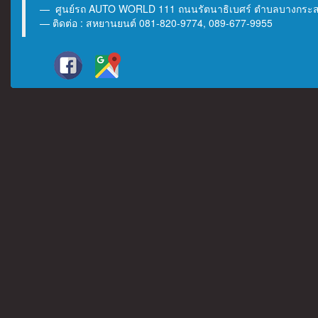
ศูนย์รถ AUTO WORLD 111 ถนนรัตนาธิเบศร์ ตำบลบางกระสอ 
ติดต่อ : สหยานยนต์ 081-820-9774, 089-677-9955