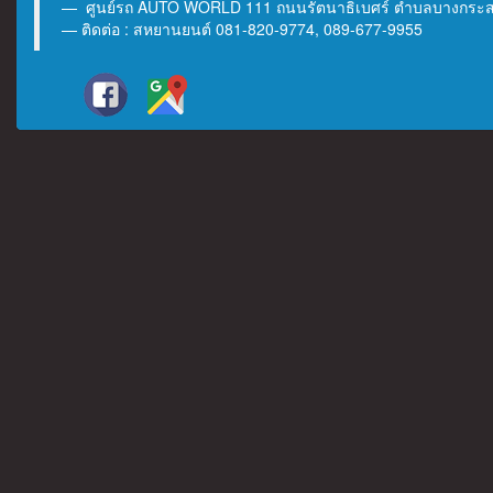
ศูนย์รถ AUTO WORLD 111 ถนนรัตนาธิเบศร์ ตำบลบางกระสอ 
ติดต่อ : สหยานยนต์ 081-820-9774, 089-677-9955