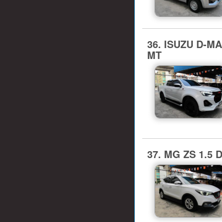
36. ISUZU D-MA
MT
37. MG ZS 1.5 D 