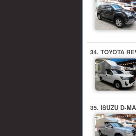
34. TOYOTA REV
35. ISUZU D-M